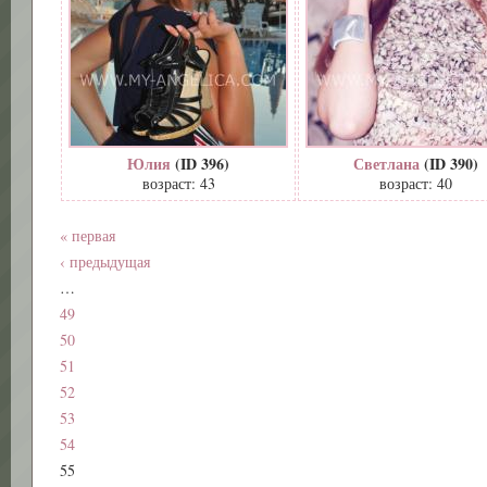
Юлия
(ID 396)
Светлана
(ID 390)
возраст: 43
возраст: 40
« первая
‹ предыдущая
…
49
50
51
52
53
54
55