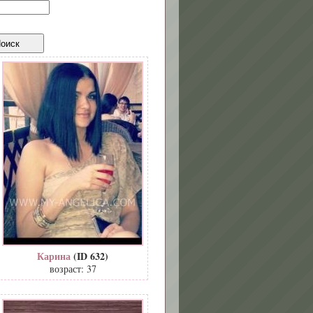
Карина
(ID 632)
возраст: 37