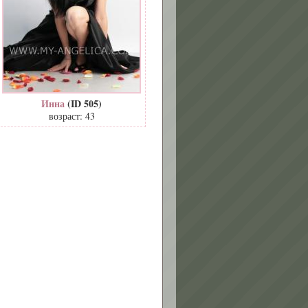
Инна
(ID 505)
возраст: 43