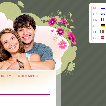
RU
EN
FR
DE
IT
ES
АНКЕТУ
КОНТАКТЫ
О