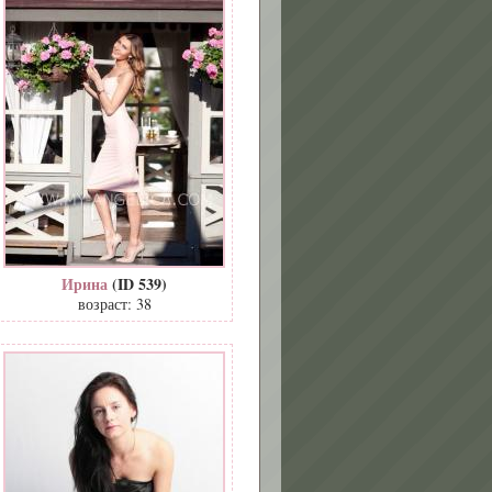
Ирина
(ID 539)
возраст: 38