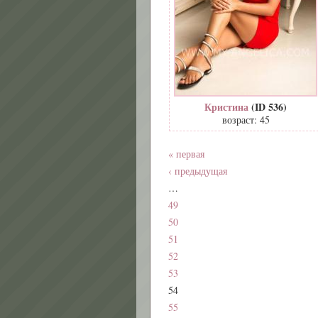
Кристина
(ID 536)
возраст: 45
« первая
‹ предыдущая
…
49
50
51
52
53
54
55