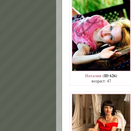
Наталия
(ID 626)
возраст: 47