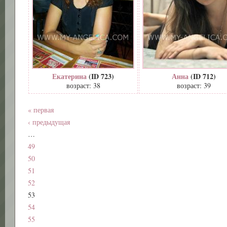
Екатерина
(ID 723)
Анна
(ID 712)
возраст: 38
возраст: 39
« первая
‹ предыдущая
…
49
50
51
52
53
54
55