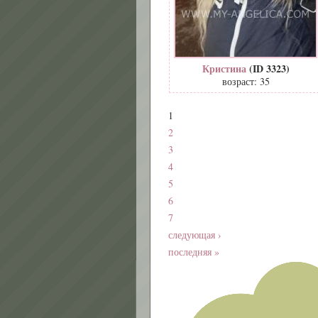
Кристина
(ID 3323)
возраст: 35
1
2
3
4
5
6
7
следующая ›
последняя »