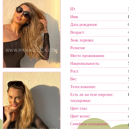
ID:
Имя:
Дата рождения:
Возраст:
Знак зодиака:
Религия:
Место проживания:
Национальность:
Рост:
Вес:
Телосложение:
Есть ли на теле пирсинг,
татуировки:
Цвет глаз:
Цвет волос:
Семейное положение: