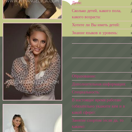
Дети:
Сколько детей, какого пола,
какого возраста:
Хотите ли Вы иметь детей:
Знание языков и уровень:
Образование:
Дополнительная информация:
Специальность:
В настоящее время работаю
(обязательно укажите кем и в
какой сфере):
Занятие спортом (если да, то
каким):