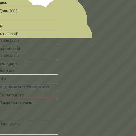
дочь
Дочь 2008
да
испанский
свободный
английский
свободный
немецкий
базовый
ВУЗ
Медицинский Университет
Стоматология
Предприниматель
Йога, gym…