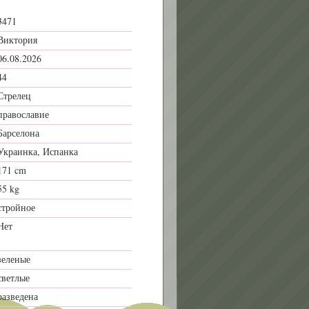
3471
Виктория
06.08.2026
44
Стрелец
православие
Барселона
Украинка, Испанка
171 cm
55 kg
стройное
Нет
зеленые
светлые
разведена