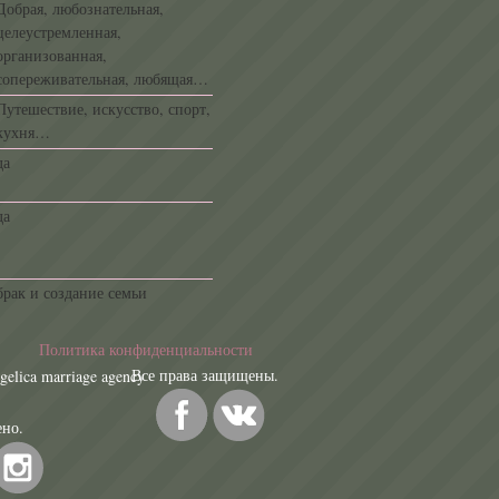
Добрая, любознательная,
целеустремленная,
организованная,
сопереживательная, любящая…
Путешествие, искусство, спорт,
кухня…
да
да
брак и создание семьи
Политика конфиденциальности
а защищены.
elica marriage agency
лов запрещено.