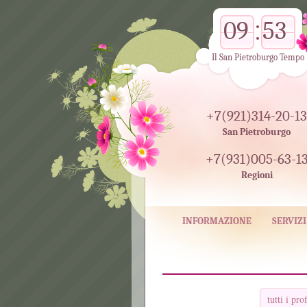
09
53
Il San Pietroburgo Tempo
+7(921)314-20-13
San Pietroburgo
+7(931)005-63-1
Regioni
INFORMAZIONE
SERVIZI
tutti i prof