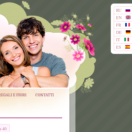
RU
EN
FR
DE
IT
ES
REGALI E FIORI
CONTATTI
 a 40