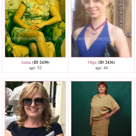
Anna
(ID 2430)
Olga
(ID 2436)
age: 52
age: 44