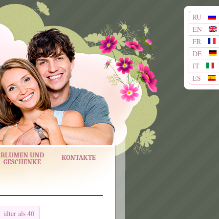
RU
EN
FR
DE
IT
ES
BLUMEN UND
KONTAKTE
GESCHENKE
älter als 40