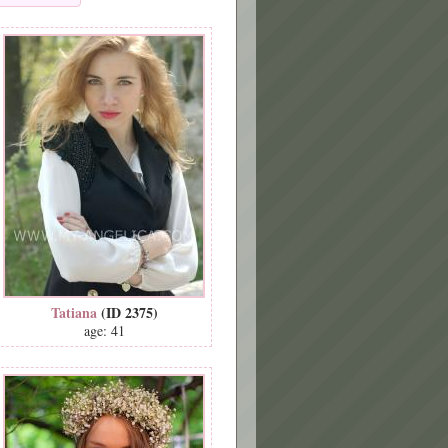
Tatiana
(ID 2375)
age: 41