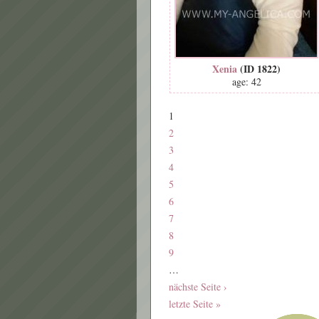
Xenia
(ID 1822)
age: 42
1
2
3
4
5
6
7
8
9
…
nächste Seite ›
letzte Seite »