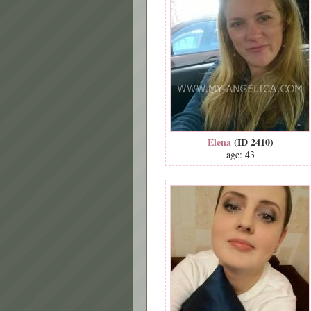
Elena
(ID 2410)
age: 43