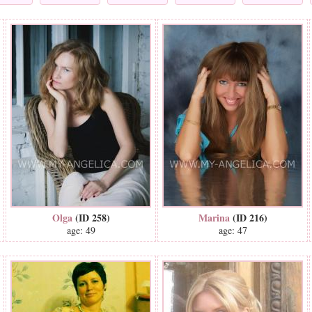
Olga
(ID 258)
Marina
(ID 216)
age: 49
age: 47